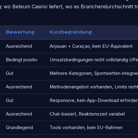
g: wo Beteum Casino liefert, wo es Branchendurchschnitt t
Bewertung
Kurzbegründung
Ausreichend
Anjouan + Curaçao, kein EU-Äquivalent
Bedingt positiv
Umsatzbedingungen nicht vollständig öffe
Gut
Mehrere Kategorien, Sportwetten integrie
Ausreichend
Methodenangebot vorhanden, Limits nicht 
Gut
Responsive, kein App-Download erforderl
Ausreichend
Chat-basiert, Reaktionszeit variabel
Grundlegend
Tools vorhanden, kein EU-Rahmen