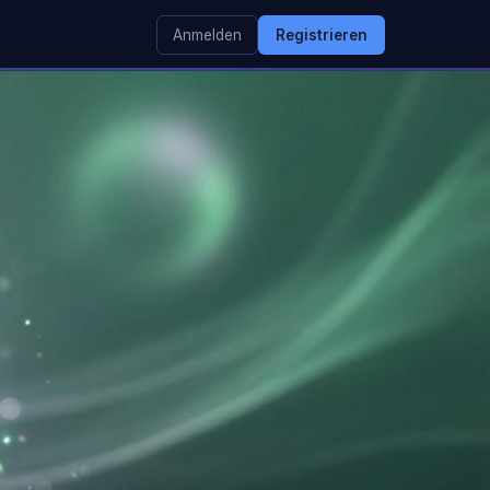
Anmelden
Registrieren