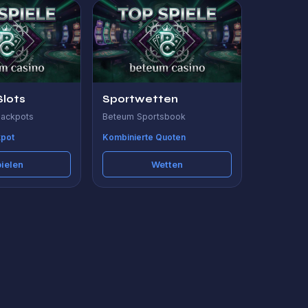
lots
Sportwetten
Jackpots
Beteum Sportsbook
kpot
Kombinierte Quoten
ielen
Wetten