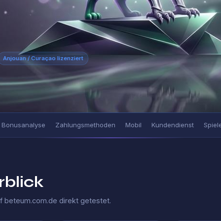
Anjouan / Curaçao lizenziert
Bonusanalyse
Zahlungsmethoden
Mobil
Kundendienst
Spiel
rblick
uf beteum.com.de direkt getestet.