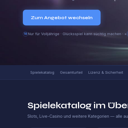
Zum Angebot wechseln
Nur für Volljährige · Glücksspiel kann süchtig machen · +
18
Spielekatalog
Gesamturteil
Lizenz & Sicherheit
Spielekatalog im Übe
Slots, Live-Casino und weitere Kategorien — alle a