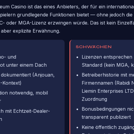
um Casino ist das eines Anbieters, der für ein internationa
ielern grundlegende Funktionen bietet — ohne jedoch die
C- oder MGA-Lizenz erzwingen würde. Das ist kein Einzelfa
 aber explizite Erwähnung.
SCHWÄCHEN
no- und
Lizenzen entsprechen 
ot unter einem Dach
Standard (kein MGA, 
 dokumentiert (Anjouan,
Betreiberhistorie mit 
-Kontext)
Firmennamen (Rabidi N.
Liemin Enterprises LTD
tion notwendig, mobil
Zuordnung
r
Bonusbedingungen nich
h mit Echtzeit-Dealer-
transparent publiziert
n
Keine öffentlich zugän