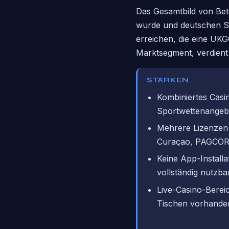
Das Gesamtbild von Bete
wurde und deutschen Sp
erreichen, die eine UKG
Marktsegment, verdient
STÄRKEN
Kombiniertes Casi
Sportwettenangeb
Mehrere Lizenzen
Curaçao, PAGCOR
Keine App-Installa
vollständig nutzba
Live-Casino-Bereic
Tischen vorhande