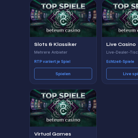
Slots & Klassiker
Live Casino
Mehrere Anbieter
Live-Dealer-Tis
RTP variiert je Spiel
Echtzeit-Spiele
Spielen
Live sp
Virtual Games