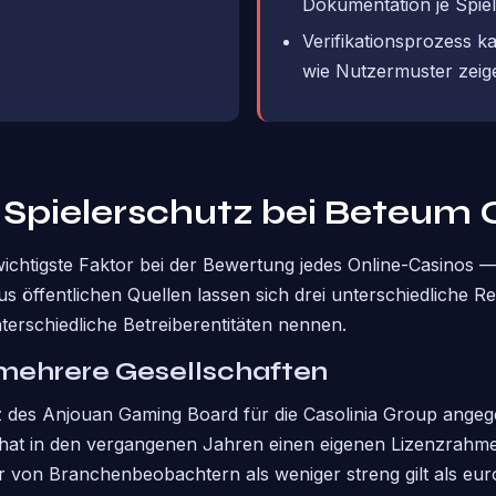
Dokumentation je Spiel
Verifikationsprozess k
wie Nutzermuster zeig
 Spielerschutz bei Beteum 
 wichtigste Faktor bei der Bewertung jedes Online-Casinos
us öffentlichen Quellen lassen sich drei unterschiedliche 
nterschiedliche Betreiberentitäten nennen.
 mehrere Gesellschaften
z des Anjouan Gaming Board für die Casolinia Group angeg
hat in den vergangenen Jahren einen eigenen Lizenzrahme
der von Branchenbeobachtern als weniger streng gilt als eu