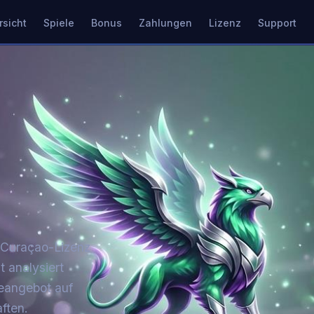
rsicht
Spiele
Bonus
Zahlungen
Lizenz
Support
 Curaçao-Lizenz
t analysiert
eangebot auf
ften.